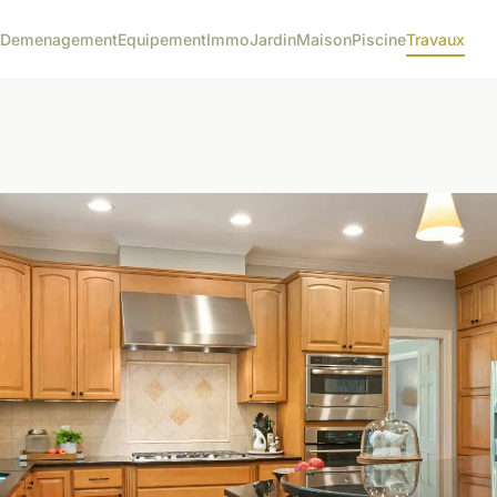
Demenagement
Equipement
Immo
Jardin
Maison
Piscine
Travaux