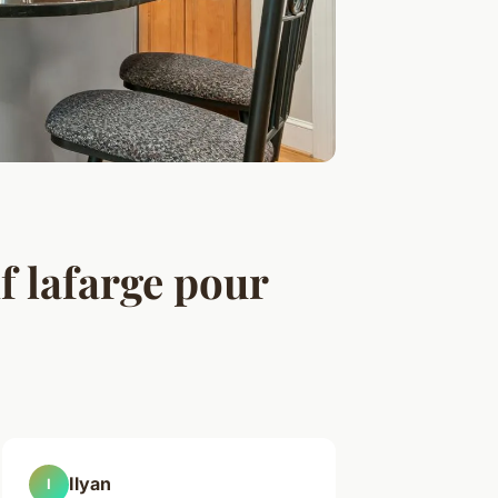
f lafarge pour
Ilyan
I