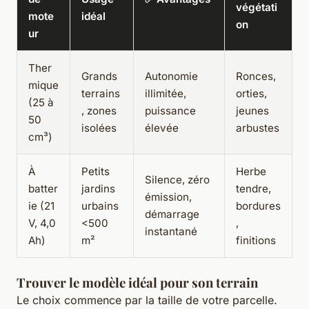
végétati
mote
idéal
on
ur
Ther
Grands
Autonomie
Ronces,
mique
terrains
illimitée,
orties,
(25 à
, zones
puissance
jeunes
50
isolées
élevée
arbustes
cm³)
À
Petits
Herbe
Silence, zéro
batter
jardins
tendre,
émission,
ie (21
urbains
bordures
démarrage
V, 4,0
<500
,
instantané
Ah)
m²
finitions
Trouver le modèle idéal pour son terrain
Le choix commence par la taille de votre parcelle.