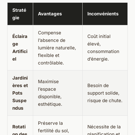
Straté
Avantages
Inconvénients
gie
Compense
Éclaira
Coût initial
l’absence de
ge
élevé,
lumière naturelle,
Artifici
consommation
flexible et
el
d’énergie.
contrôlable.
Jardini
Maximise
ères et
Besoin de
l’espace
Pots
support solide,
disponible,
Suspe
risque de chute.
esthétique.
ndus
Préserve la
Rotati
Nécessite de la
fertilité du sol,
on des
planification et