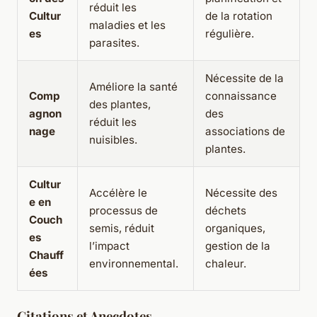
réduit les
Cultur
de la rotation
maladies et les
es
régulière.
parasites.
Nécessite de la
Améliore la santé
Comp
connaissance
des plantes,
agnon
des
réduit les
nage
associations de
nuisibles.
plantes.
Cultur
Accélère le
Nécessite des
e en
processus de
déchets
Couch
semis, réduit
organiques,
es
l’impact
gestion de la
Chauff
environnemental.
chaleur.
ées
Citations et Anecdotes