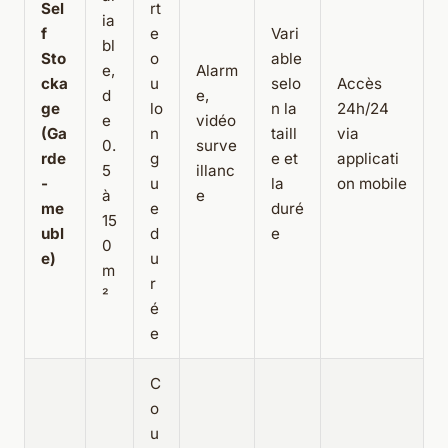
Sel
rt
ia
f
e
Vari
bl
Sto
o
able
e,
Alarm
cka
u
selo
Accès
d
e,
ge
lo
n la
24h/24
e
vidéo
(Ga
n
taill
via
0.
surve
rde
g
e et
applicati
5
illanc
-
u
la
on mobile
à
e
me
e
duré
15
ubl
d
e
0
e)
u
m
r
²
é
e
C
o
u