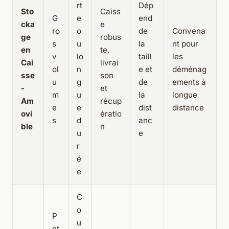
rt
Dép
Sto
Caiss
G
e
end
cka
e
ro
o
de
Convena
ge
robus
s
u
la
nt pour
en
te,
v
lo
taill
les
Cai
livrai
ol
n
e et
déménag
sse
son
u
g
de
ements à
-
et
m
u
la
longue
Am
récup
e
e
dist
distance
ovi
ératio
s
d
anc
ble
n
u
e
r
é
e
C
o
P
u
et