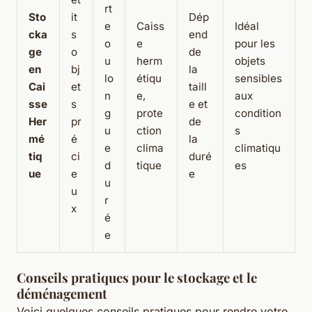
rt
Sto
it
Dép
e
Caiss
Idéal
cka
s
end
o
e
pour les
ge
o
de
u
herm
objets
en
bj
la
lo
étiqu
sensibles
Cai
et
taill
n
e,
aux
sse
s
e et
g
prote
condition
Her
pr
de
u
ction
s
mé
é
la
e
clima
climatiqu
tiq
ci
duré
d
tique
es
ue
e
e
u
u
r
x
é
e
Conseils pratiques pour le stockage et le
déménagement
Voici quelques conseils pratiques pour rendre votre