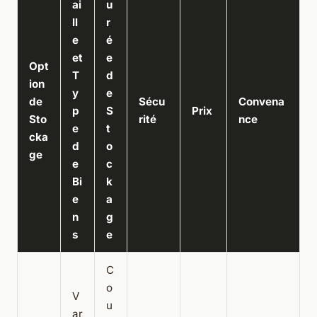
ai
u
ll
r
e
é
et
e
Opt
T
d
ion
y
e
de
Sécu
Convena
p
S
Prix
Sto
rité
nce
e
t
cka
d
o
ge
e
c
Bi
k
e
a
n
g
s
e
C
o
V
u
ar